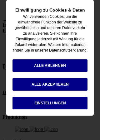
Einwilligung zu Cookies & Daten
Wir verwenden Cookies, um die
... deshalb ist dieser von Ihnen gesuchte
einwandfreie Funktion der Website zu
Inhalt leider nicht vorhanden. Über
diesen
gewährleisten und unseren Datenverkehr
Link
gelangen Sie zurück zur Startseite.
zu analysieren. Sie können Ihre
Einwilligung jederzeit mit Wirkung für die
Zukunft widerrufen. Weitere Informationen
finden Sie in unserer
Datenschutzerklärung
.
zurück zur Startseite
Logo Leistungen
ALLE ABLEHNEN
ALLE AKZEPTIEREN
Design
EINSTELLUNGEN
Produktion